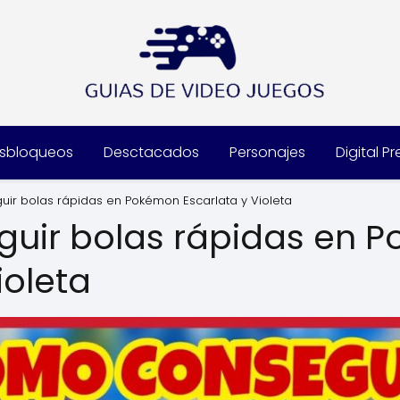
sbloqueos
Desctacados
Personajes
Digital P
ir bolas rápidas en Pokémon Escarlata y Violeta
uir bolas rápidas en 
ioleta