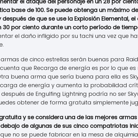
entar el ataque del personaje en un 28 por ciento
tica base de 100. Se puede obtenga un máximo del
después de que se use la Explosión Elemental, e
 30 por ciento durante un corto período de tiemp
tar el daño infligido por su tachi una vez que h
e.
armas de cinco estrellas serán buenas para Raid
 cuenta que Recarga de energía es por lo que e
. Otra buena arma que sería buena para ella es Sk
arga de energía y aumenta la probabilidad crític
espués de Engulfing Lightning podría no ser Skyw
uedes obtener de forma gratuita simplemente jug
ratuita y se considera una de las mejores armas 
debajo de algunas de sus cinco compatriotas inicia
que no se puede fabricar en la mesa de alquimi