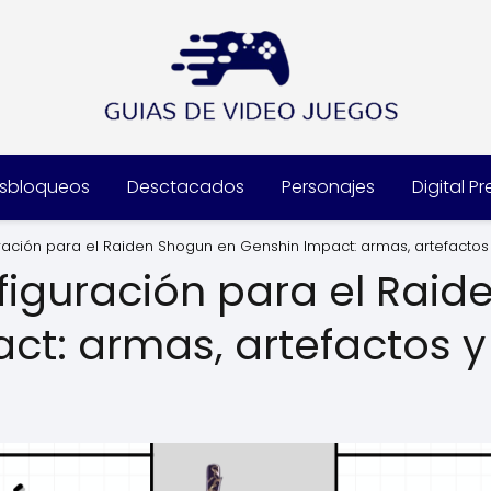
sbloqueos
Desctacados
Personajes
Digital P
ración para el Raiden Shogun en Genshin Impact: armas, artefactos
figuración para el Rai
ct: armas, artefactos 