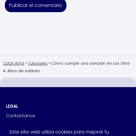
CLICK AQUI
Tutoriales
Cómo cumplir una sanción en Los Sims
4: Años de instituto
LEGAL
Contactanos
Politica de Cookies
Este sitio web utiliza cookies para mejorar tu
Politica de Privacidad